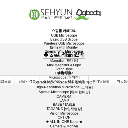
쇼핑몰 카테고리
USB Microscope
Basic USB Scope
Wireless USB Microscope
Items with Moniter
Special WIFI Microscope
♣중고 제품 판매
Base [거치대]
Magnifier [확대경]
Mini Magnifier & Lupe
Stand Type
상품 정렬
Clamp Type
Microscope [현미경]
매많은순
낮은가격순
높은가격순
평점높은순
후기많은순
최근등
Stereoscopic Microscope [실체현미경]
High-Resolution Microscope [고배율]
Special Microscope [특수 현미경]
CAMERA
LAMP
BASE / TABLE
TAGARNO [♣입체영상]
Vision Microscope
OPTION
★ ALL-IN-ONE Items ★
Camera & Moniter