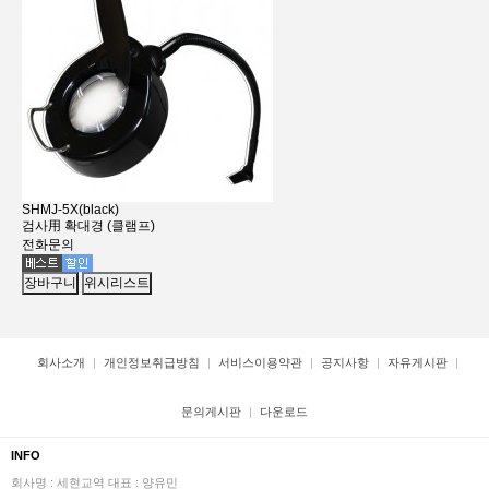
SHMJ-5X(black)
검사用 확대경 (클램프)
전화문의
장바구니
위시리스트
회사소개
개인정보취급방침
서비스이용약관
공지사항
자유게시판
문의게시판
다운로드
INFO
회사명 : 세현교역
대표 : 양유민