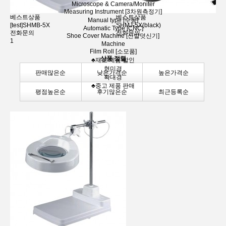
Microscope & Camera/Moniter
Measuring Instrument [3차원측정기]
베스트상품
베스트상품
Manual type [수동]
[test]SHMB-5X
SHMJ-5X(black)
Automatic Type [CNC]
전화문의
전화문의
Shoe Cover Machine [신발덧신기]
1
Machine
Film Roll [소모품]
상품 정렬
♣재고 제품 할인
현미경
판매많은순
낮은가격순
높은가격순
확대경
♣중고 제품 판매
평점높은순
후기많은순
최근등록순