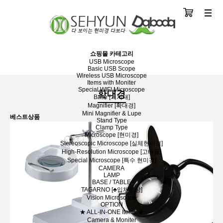
장바구니
분류
쇼핑몰 카테고리
USB Microscope
Basic USB Scope
Wireless USB Microscope
Items with Moniter
Special WIFI Microscope
확대경
Base [거치대]
Magnifier [확대경]
Mini Magnifier & Lupe
베스트상품
Stand Type
Clamp Type
Microscope [현미경]
Stereoscopic Microscope [실체현미경]
High-Resolution Microscope [고배율]
Special Microscope [특수 현미경]
CAMERA
LAMP
BASE / TABLE
TAGARNO [♣입체영상]
Vision Microscope
OPTION
★ ALL-IN-ONE Items ★
Camera & Moniter