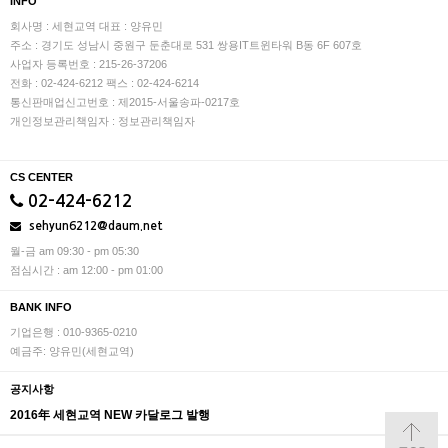
INFO
회사명 : 세현교역
대표 : 양유민
주소 : 경기도 성남시 중원구 둔춘대로 531 쌍용IT트윈타워 B동 6F 607호
사업자 등록번호 : 215-26-37206
전화 : 02-424-6212
팩스 : 02-424-6214
통신판매업신고번호 : 제2015-서울송파-0217호
개인정보관리책임자 : 정보관리책임자
CS CENTER
02-424-6212
sehyun6212@daum.net
월-금 am 09:30 - pm 05:30
점심시간 : am 12:00 - pm 01:00
BANK INFO
기업은행 : 010-9365-0210
예금주: 양유민(세현교역)
공지사항
2016年 세현교역 NEW 카달로그 발행