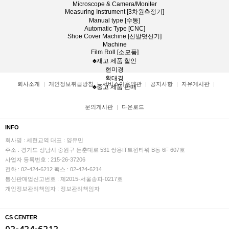
Microscope & Camera/Moniter
Measuring Instrument [3차원측정기]
Manual type [수동]
Automatic Type [CNC]
Shoe Cover Machine [신발덧신기]
Machine
Film Roll [소모품]
♣재고 제품 할인
현미경
확대경
회사소개
개인정보취급방침
서비스이용약관
공지사항
자유게시판
♣중고 제품 판매
문의게시판
다운로드
INFO
회사명 : 세현교역
대표 : 양유민
주소 : 경기도 성남시 중원구 둔춘대로 531 쌍용IT트윈타워 B동 6F 607호
사업자 등록번호 : 215-26-37206
전화 : 02-424-6212
팩스 : 02-424-6214
통신판매업신고번호 : 제2015-서울송파-0217호
개인정보관리책임자 : 정보관리책임자
CS CENTER