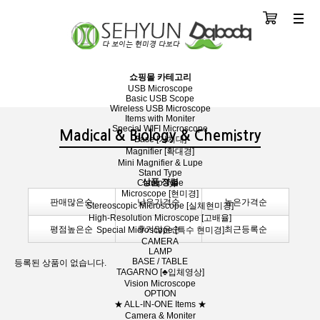
장바구니
분류
쇼핑몰 카테고리
USB Microscope
Basic USB Scope
Wireless USB Microscope
Items with Moniter
Special WIFI Microscope
Madical & Biology & Chemistry
Base [거치대]
Magnifier [확대경]
Mini Magnifier & Lupe
Stand Type
상품 정렬
Clamp Type
Microscope [현미경]
판매많은순
낮은가격순
높은가격순
Stereoscopic Microscope [실체현미경]
High-Resolution Microscope [고배율]
평점높은순
후기많은순
최근등록순
Special Microscope [특수 현미경]
CAMERA
LAMP
BASE / TABLE
등록된 상품이 없습니다.
TAGARNO [♣입체영상]
Vision Microscope
OPTION
★ ALL-IN-ONE Items ★
Camera & Moniter