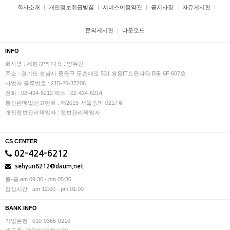
회사소개
개인정보취급방침
서비스이용약관
공지사항
자유게시판
문의게시판
다운로드
INFO
회사명 : 세현교역
대표 : 양유민
주소 : 경기도 성남시 중원구 둔춘대로 531 쌍용IT트윈타워 B동 6F 607호
사업자 등록번호 : 215-26-37206
전화 : 02-424-6212
팩스 : 02-424-6214
통신판매업신고번호 : 제2015-서울송파-0217호
개인정보관리책임자 : 정보관리책임자
CS CENTER
02-424-6212
sehyun6212@daum.net
월-금 am 09:30 - pm 05:30
점심시간 : am 12:00 - pm 01:00
BANK INFO
기업은행 : 010-9365-0210