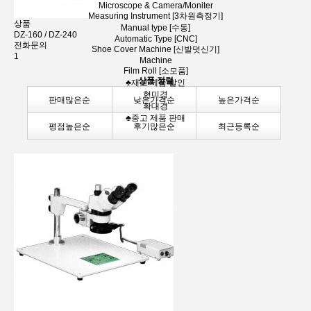
Microscope & Camera/Moniter
Measuring Instrument [3차원측정기]
상품
Manual type [수동]
DZ-160 / DZ-240
Automatic Type [CNC]
전화문의
Shoe Cover Machine [신발덧신기]
1
Machine
Film Roll [소모품]
상품 정렬
♣재고 제품 할인
현미경
판매많은순
낮은가격순
높은가격순
확대경
♣중고 제품 판매
평점높은순
후기많은순
최근등록순