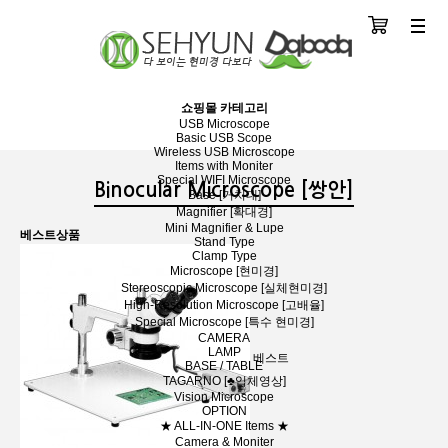
장바구니
분류
쇼핑몰 카테고리
USB Microscope
Basic USB Scope
Wireless USB Microscope
Items with Moniter
Special WIFI Microscope
Binocular Microscope [쌍안]
Base [거치대]
Magnifier [확대경]
Mini Magnifier & Lupe
베스트상품
Stand Type
Clamp Type
Microscope [현미경]
Stereoscopic Microscope [실체현미경]
High-Resolution Microscope [고배율]
Special Microscope [특수 현미경]
CAMERA
LAMP
베스트
BASE / TABLE
TAGARNO [♣입체영상]
Vision Microscope
OPTION
★ ALL-IN-ONE Items ★
Camera & Moniter