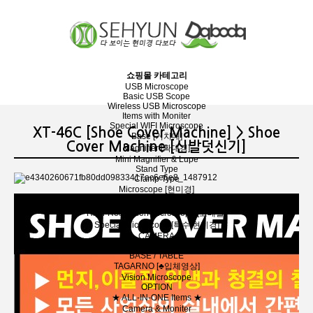
장바구니
분류
쇼핑몰 카테고리
USB Microscope
Basic USB Scope
Wireless USB Microscope
Items with Moniter
Special WIFI Microscope
XT-46C [Shoe Cover Machine] > Shoe
Base [거치대]
Cover Machine [신발덧신기]
Magnifier [확대경]
Mini Magnifier & Lupe
Stand Type
Clamp Type
Microscope [현미경]
Stereoscopic Microscope [실체현미경]
High-Resolution Microscope [고배율]
Special Microscope [특수 현미경]
CAMERA
LAMP
BASE / TABLE
TAGARNO [♣입체영상]
Vision Microscope
OPTION
★ ALL-IN-ONE Items ★
Camera & Moniter