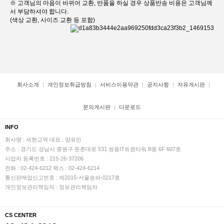
※ 고객님의 마음이 바뀌어 교환, 반품을 하실 경우 상품반송 비용은 고객님께
서 부담하셔야 합니다.
(색상 교환, 사이즈 교환 등 포함)
회사소개
개인정보취급방침
서비스이용약관
공지사항
자유게시판
문의게시판
다운로드
INFO
회사명 : 세현교역
대표 : 양유민
주소 : 경기도 성남시 중원구 둔춘대로 531 쌍용IT트윈타워 B동 6F 607호
사업자 등록번호 : 215-26-37206
전화 : 02-424-6212
팩스 : 02-424-6214
통신판매업신고번호 : 제2015-서울송파-0217호
개인정보관리책임자 : 정보관리책임자
CS CENTER