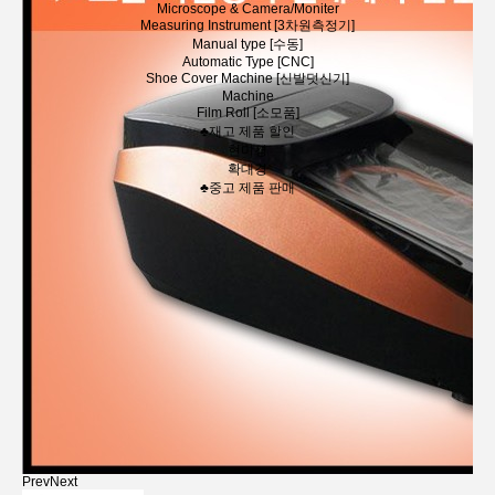
Microscope & Camera/Moniter
Measuring Instrument [3차원측정기]
Manual type [수동]
Automatic Type [CNC]
Shoe Cover Machine [신발덧신기]
Machine
Film Roll [소모품]
♣재고 제품 할인
현미경
확대경
♣중고 제품 판매
Prev
Next