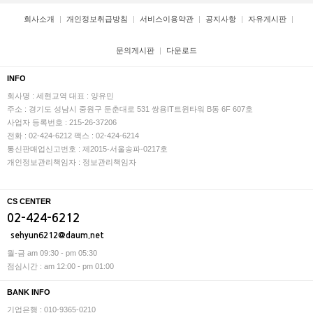
회사소개
개인정보취급방침
서비스이용약관
공지사항
자유게시판
문의게시판
다운로드
INFO
회사명 : 세현교역
대표 : 양유민
주소 : 경기도 성남시 중원구 둔춘대로 531 쌍용IT트윈타워 B동 6F 607호
사업자 등록번호 : 215-26-37206
전화 : 02-424-6212
팩스 : 02-424-6214
통신판매업신고번호 : 제2015-서울송파-0217호
개인정보관리책임자 : 정보관리책임자
CS CENTER
02-424-6212
sehyun6212@daum.net
월-금 am 09:30 - pm 05:30
점심시간 : am 12:00 - pm 01:00
BANK INFO
기업은행 : 010-9365-0210