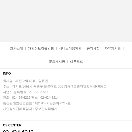
회사소개
개인정보취급방침
서비스이용약관
공지사항
자유게시판
문의게시판
다운로드
INFO
회사명 : 세현교역
대표 : 양유민
주소 : 경기도 성남시 중원구 둔춘대로 531 쌍용IT트윈타워 B동 6F 607호
사업자 등록번호 : 215-26-37206
전화 : 02-424-6212
팩스 : 02-424-6214
통신판매업신고번호 : 제2015-서울송파-0217호
개인정보관리책임자 : 정보관리책임자
CS CENTER