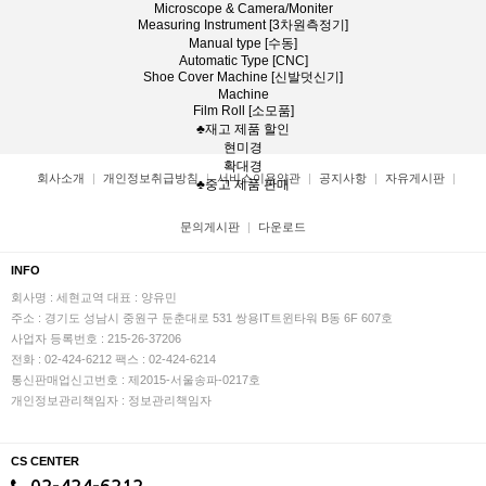
Microscope & Camera/Moniter
Measuring Instrument [3차원측정기]
Manual type [수동]
Automatic Type [CNC]
Shoe Cover Machine [신발덧신기]
Machine
Film Roll [소모품]
♣재고 제품 할인
현미경
확대경
회사소개
개인정보취급방침
서비스이용약관
공지사항
자유게시판
♣중고 제품 판매
문의게시판
다운로드
INFO
회사명 : 세현교역
대표 : 양유민
주소 : 경기도 성남시 중원구 둔춘대로 531 쌍용IT트윈타워 B동 6F 607호
사업자 등록번호 : 215-26-37206
전화 : 02-424-6212
팩스 : 02-424-6214
통신판매업신고번호 : 제2015-서울송파-0217호
개인정보관리책임자 : 정보관리책임자
CS CENTER