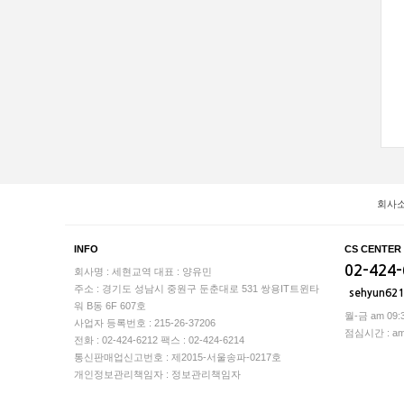
회사
INFO
CS CENTER
02-424
회사명 : 세현교역
대표 : 양유민
주소 : 경기도 성남시 중원구 둔춘대로 531 쌍용IT트윈타
sehyun62
워 B동 6F 607호
월-금 am 09:3
사업자 등록번호 : 215-26-37206
점심시간 : am 1
전화 : 02-424-6212
팩스 : 02-424-6214
통신판매업신고번호 : 제2015-서울송파-0217호
개인정보관리책임자 : 정보관리책임자