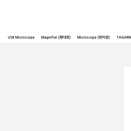
USB Microscope
Magnifier [확대경]
Microscope [현미경]
TAGAR