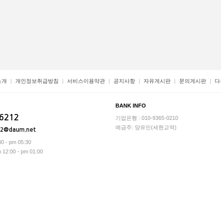
소개
개인정보취급방침
서비스이용약관
공지사항
자유게시판
문의게시판
다
BANK INFO
-6212
기업은행 : 010-9365-0210
예금주: 양유민(세현교역)
12@daum.net
0 - pm 05:30
2:00 - pm 01:00