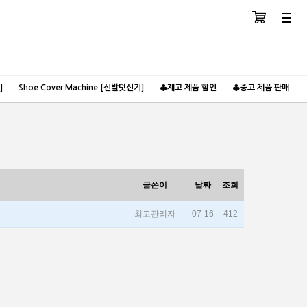
장바구니
분류
]
Shoe Cover Machine [신발덧신기]
♣재고 제품 할인
♣중고 제품 판매
글쓴이
날짜
조회
최고관리자
07-16
412