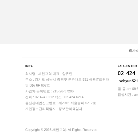
회사
INFO
CS CENTER
02-424
회사명 : 세현교역
대표 : 양유민
주소 : 경기도 성남시 중원구 둔춘대로 531 쌍용IT트윈타
sehyun62
워 B동 6F 607호
월-금 am 09:3
사업자 등록번호 : 215-26-37206
점심시간 : am 1
전화 : 02-424-6212
팩스 : 02-424-6214
통신판매업신고번호 : 제2015-서울송파-0217호
개인정보관리책임자 : 정보관리책임자
Copyright © 2016 세현교역. All Rights Reserved.