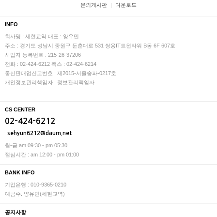
문의게시판
다운로드
INFO
회사명 : 세현교역
대표 : 양유민
주소 : 경기도 성남시 중원구 둔춘대로 531 쌍용IT트윈타워 B동 6F 607호
사업자 등록번호 : 215-26-37206
전화 : 02-424-6212
팩스 : 02-424-6214
통신판매업신고번호 : 제2015-서울송파-0217호
개인정보관리책임자 : 정보관리책임자
CS CENTER
02-424-6212
sehyun6212@daum.net
월-금 am 09:30 - pm 05:30
점심시간 : am 12:00 - pm 01:00
BANK INFO
기업은행 : 010-9365-0210
예금주: 양유민(세현교역)
공지사항