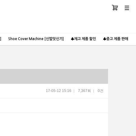
장바구니
분류
]
Shoe Cover Machine [신발덧신기]
♣재고 제품 할인
♣중고 제품 판매
17-05-12 15:16
7,367회
0건